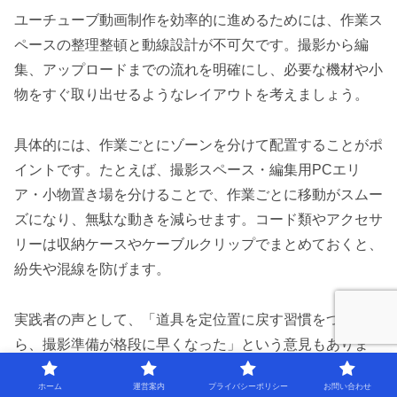
ユーチューブ動画制作を効率的に進めるためには、作業ス
ペースの整理整頓と動線設計が不可欠です。撮影から編
集、アップロードまでの流れを明確にし、必要な機材や小
物をすぐ取り出せるようなレイアウトを考えましょう。
具体的には、作業ごとにゾーンを分けて配置することがポ
イントです。たとえば、撮影スペース・編集用PCエリ
ア・小物置き場を分けることで、作業ごとに移動がスムー
ズになり、無駄な動きを減らせます。コード類やアクセサ
リーは収納ケースやケーブルクリップでまとめておくと、
紛失や混線を防げます。
実践者の声として、「道具を定位置に戻す習慣をつけた
ら、撮影準備が格段に早くなった」という意見もありま
す。整理整頓と動線設計を意識することで、ストレスなく
ホーム
運営案内
プライバシーポリシー
お問い合わせ
動画制作を続けることができ、クオリティアップにもつな