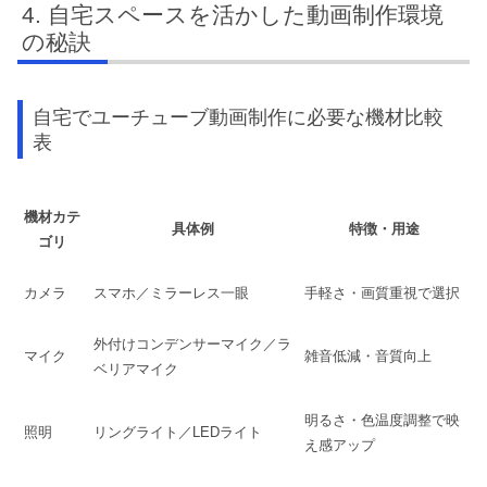
自宅スペースを活かした動画制作環境
の秘訣
自宅でユーチューブ動画制作に必要な機材比較
表
機材カテ
具体例
特徴・用途
ゴリ
カメラ
スマホ／ミラーレス一眼
手軽さ・画質重視で選択
外付けコンデンサーマイク／ラ
マイク
雑音低減・音質向上
ベリアマイク
明るさ・色温度調整で映
照明
リングライト／LEDライト
え感アップ