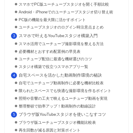
スマホでPC版ユーチューブスタジオを開く手順比較
Android・iPhoneでのユーチューブスタジオ切り替え術
PC版の機能を最大限に活かすポイント
ユーチューブスタジオのログイン時注意点まとめ
スマホで叶えるYouTubeスタジオ構築入門
スマホ活用でユーチューブ撮影環境を整える方法
必要機材とおすすめ配置例の早見表
ユーチューブ配信に最適な機材選びのコツ
スタジオ構築で役立つスマホアプリ一覧
自宅スペースを活かした動画制作環境の秘訣
自宅でユーチューブ動画制作に必要な機材比較表
限られたスペースでも快適な撮影環境を作るポイント
照明や音響の工夫で映えるユーチューブ動画を実現
整理整頓で効率アップ！動画制作の動線設計
ブラウザ版YouTubeスタジオを使いこなすコツ
ブラウザ版ユーチューブスタジオ機能比較表
再生回数が減る原因と対策ポイント