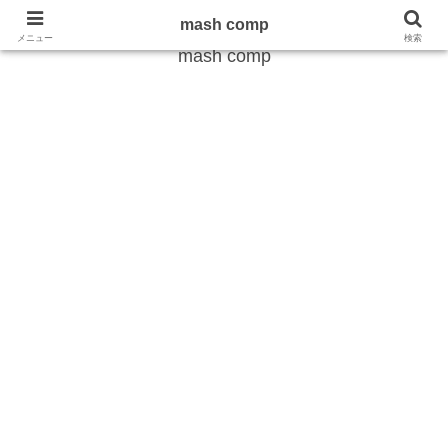
雑学から最新のトレンドまで
mash comp
メニュー
検索
mash comp