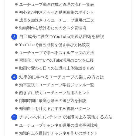
ユーチューブ動画作成と管理の流れ一覧表
初心者が押さえるべき動画編集のポイント
成長を加速させるユーチューブ運用の工夫
動画制作を続けるためのタスク管理術
自己成長に役立つYouTube実践活用術を解説
YouTubeで自己成長を促す学び方比較表
ユーチューブで学べるスキルアップの方法
習慣化しやすいYouTube活用のコツを伝授
動画で変わる日々の知識向上体験談まとめ
効率的に学べるユーチューブの楽しみ方とは
効率重視！ユーチューブ学習ジャンル一覧
飽きずに続くユーチューブ活用のヒント
隙間時間に最適な動画の選び方を解説
知識向上を叶えるおすすめ視聴パターン
チャンネルコンテンツで知識向上を実現する方法
ユーチューブチャンネル運用の成功事例比較
知識向上を目指すチャンネル作りのポイント