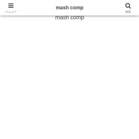
雑学から最新のトレンドまで
mash comp
メニュー
検索
mash comp