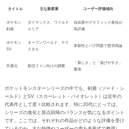
タイトル
主な新要素
ユーザー評価傾向
ポケモン
ダイマックス、ワイルド
自由度やグラフィック進化が
剣盾
エリア
高評価
ポケモン
オープンワールド、テラ
革新性とバグ問題で賛否両論
SV
スタル
「新しさ」と「遊びやすさ」
共通点
新旧ファン向けの調整
重視
ポケットモンスターシリーズの中でも、剣盾（ソード・シ
ールド）とSV（スカーレット・バイオレット）は近年の
代表作として度々比較されます。特に20代にとっては、
シリーズの進化と原点回帰のバランスが気になるポイント
です。ここでは、それぞれの作品がどのような評価を受け
ているのか、主な特徴やユーザーの声を表形式で整理し、