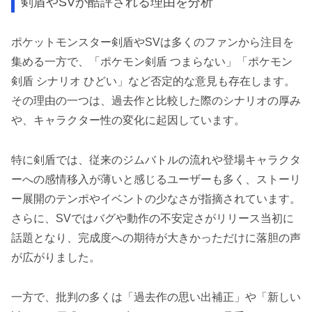
剣盾やSVが酷評される理由を分析
ポケットモンスター剣盾やSVは多くのファンから注目を
集める一方で、「ポケモン剣盾 つまらない」「ポケモン
剣盾 シナリオ ひどい」など否定的な意見も存在します。
その理由の一つは、過去作と比較した際のシナリオの厚み
や、キャラクター性の変化に起因しています。
特に剣盾では、従来のジムバトルの流れや登場キャラクタ
ーへの感情移入が薄いと感じるユーザーも多く、ストーリ
ー展開のテンポやイベントの少なさが指摘されています。
さらに、SVではバグや動作の不安定さがリリース当初に
話題となり、完成度への期待が大きかっただけに落胆の声
が広がりました。
一方で、批判の多くは「過去作の思い出補正」や「新しい