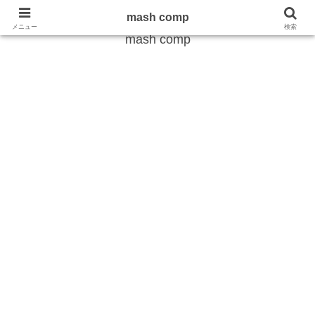
雑学から最新のトレンドまで
mash comp
メニュー
検索
mash comp