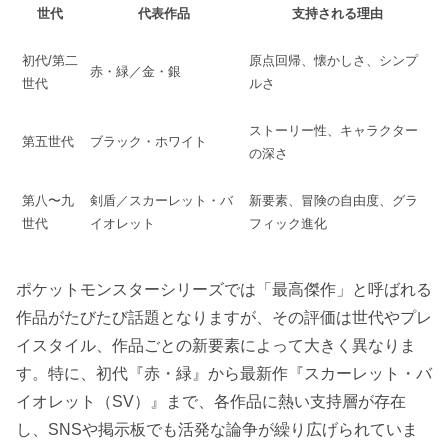
世代
代表作品
支持される理由
初代/第二
原点回帰、懐かしさ、シンプ
赤・緑／金・銀
世代
ルさ
ストーリー性、キャラクター
第五世代
ブラック・ホワイト
の深さ
第八〜九
剣盾／スカーレット・バ
新要素、冒険の自由度、グラ
世代
イオレット
フィック進化
ポケットモンスターシリーズでは「最高傑作」と呼ばれる
作品がたびたび話題となりますが、その評価は世代やプレ
イスタイル、作品ごとの新要素によって大きく異なりま
す。特に、初代『赤・緑』から最新作『スカーレット・バ
イオレット（SV）』まで、各作品に熱い支持層が存在
し、SNSや掲示板でも活発な論争が繰り広げられていま