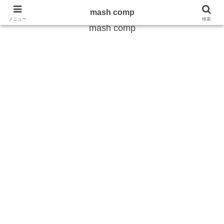
雑学から最新のトレンドまで
mash comp
メニュー
検索
mash comp