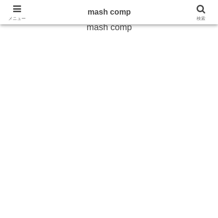
雑学から最新のトレンドまで
mash comp
メニュー
検索
mash comp