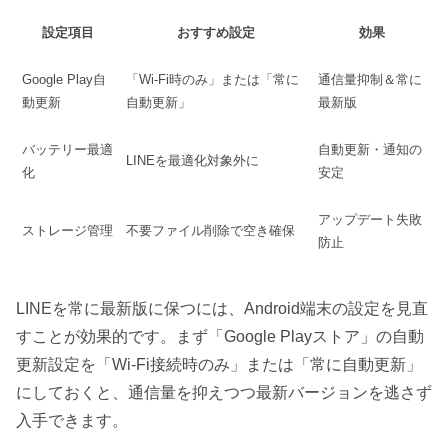
設定項目
おすすめ設定
効果
Google Play自
「Wi-Fi時のみ」または「常に
通信量抑制＆常に
動更新
自動更新」
最新版
バッテリー最適
自動更新・通知の
LINEを最適化対象外に
化
安定
アップデート失敗
ストレージ管理
不要ファイル削除で空き確保
防止
LINEを常に最新版に保つには、Android端末の設定を見直
すことが効果的です。まず「Google Playストア」の自動
更新設定を「Wi-Fi接続時のみ」または「常に自動更新」
にしておくと、通信量を抑えつつ最新バージョンを逃さず
入手できます。