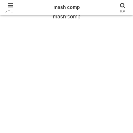
雑学から最新のトレンドまで
mash comp
メニュー
検索
mash comp