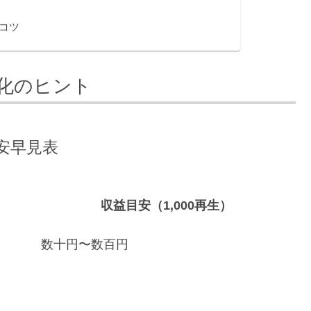
コツ
化のヒント
安早見表
収益目安（1,000再生）
数十円〜数百円