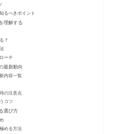
ツ
知るべきポイント
を理解する
る？
法
ローチ
の最新動向
新内容一覧
時の注意点
うコツ
る選び方
め
極める方法