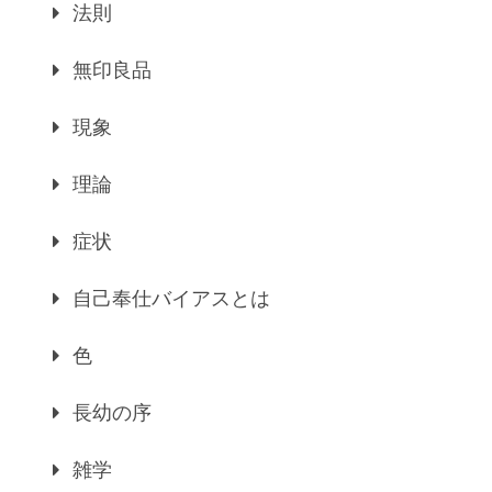
法則
無印良品
現象
理論
症状
自己奉仕バイアスとは
色
長幼の序
雑学