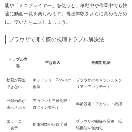
能や「ミニプレイヤー」を使うと、移動中や作業中でも快
適に動画一覧を楽しめます。視聴体験をさらに高めるため
に、使い方を工夫しましょう。
ブラウザで開く際の視聴トラブル解決法
トラブル内
主な原因
推奨対処法
容
動画が再生
キャッシュ・Cookieの
ブラウザのキャッシュをク
できない
蓄積
リア・アップデート
登録画面が
アカウント年齢制限・
年齢設定・アカウント確認
表示される
ログイン非完了
エラーコー
ブラウザや回線を変更、拡
拡張機能や回線問題
ド表示
張機能を無効化