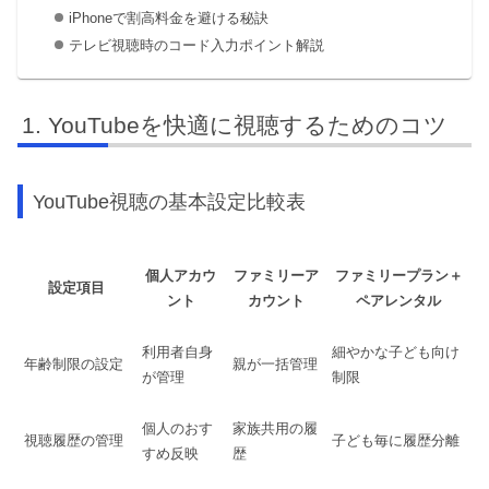
iPhoneで割高料金を避ける秘訣
テレビ視聴時のコード入力ポイント解説
YouTubeを快適に視聴するためのコツ
YouTube視聴の基本設定比較表
個人アカウ
ファミリーア
ファミリープラン＋
設定項目
ント
カウント
ペアレンタル
利用者自身
細やかな子ども向け
年齢制限の設定
親が一括管理
が管理
制限
個人のおす
家族共用の履
視聴履歴の管理
子ども毎に履歴分離
すめ反映
歴