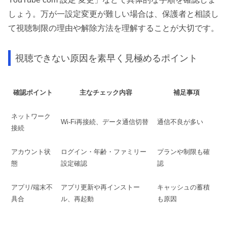
しょう。万が一設定変更が難しい場合は、保護者と相談し
て視聴制限の理由や解除方法を理解することが大切です。
視聴できない原因を素早く見極めるポイント
確認ポイント
主なチェック内容
補足事項
ネットワーク
Wi-Fi再接続、データ通信切替
通信不良が多い
接続
アカウント状
ログイン・年齢・ファミリー
プランや制限も確
態
設定確認
認
アプリ/端末不
アプリ更新や再インストー
キャッシュの蓄積
具合
ル、再起動
も原因