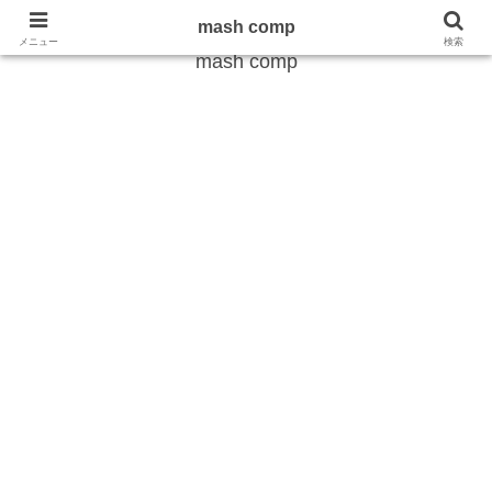
雑学から最新のトレンドまで
mash comp
メニュー
検索
mash comp