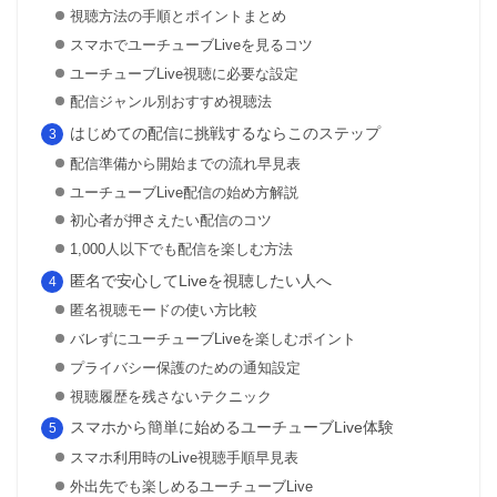
視聴方法の手順とポイントまとめ
スマホでユーチューブLiveを見るコツ
ユーチューブLive視聴に必要な設定
配信ジャンル別おすすめ視聴法
はじめての配信に挑戦するならこのステップ
配信準備から開始までの流れ早見表
ユーチューブLive配信の始め方解説
初心者が押さえたい配信のコツ
1,000人以下でも配信を楽しむ方法
匿名で安心してLiveを視聴したい人へ
匿名視聴モードの使い方比較
バレずにユーチューブLiveを楽しむポイント
プライバシー保護のための通知設定
視聴履歴を残さないテクニック
スマホから簡単に始めるユーチューブLive体験
スマホ利用時のLive視聴手順早見表
外出先でも楽しめるユーチューブLive