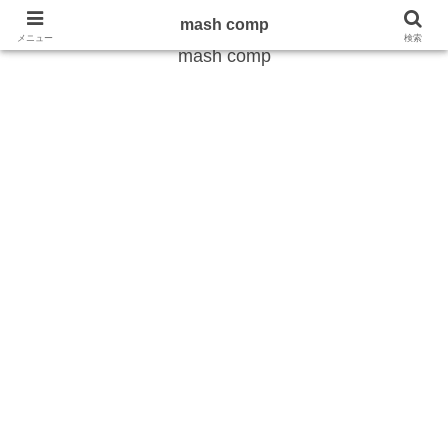
雑学から最新のトレンドまで
mash comp
メニュー
検索
mash comp