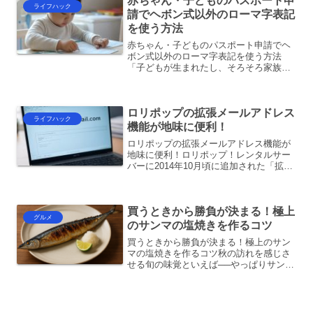
赤ちゃん・子どものパスポート申
まった時間がない…。そんな...
ライフハック
請でヘボン式以外のローマ字表記
を使う方法
赤ちゃん・子どものパスポート申請でヘ
ボン式以外のローマ字表記を使う方法
「子どもが生まれたし、そろそろ家族で
海外旅行に行ってみたい」――そんなパ
パ・ママに向けて、赤ちゃん・子どもの
パスポート申請のポイントをまとめまし
ロリポップの拡張メールアドレス
た。赤ちゃんにもパスポート...
ライフハック
機能が地味に便利！
ロリポップの拡張メールアドレス機能が
地味に便利！ロリポップ！レンタルサー
バーに2014年10月頃に追加された「拡張
メールアドレス」機能、実は今でもかな
り便利に使える機能です。Gmailのエイ
リアス機能と似ていますが、ロリポップ
買うときから勝負が決まる！極上
を利用している...
グルメ
のサンマの塩焼きを作るコツ
買うときから勝負が決まる！極上のサン
マの塩焼きを作るコツ秋の訪れを感じさ
せる旬の味覚といえば──やっぱりサン
マ。脂がのったサンマの塩焼きは、日本
の秋の食卓に欠かせない存在です。「焼
くだけでしょ？」と思いがちですが、実
は買い方・下処理・焼き方...