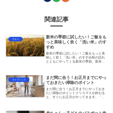
関連記事
新米の季節に試したい！ご飯をも
グルメ
っと美味しく炊く「洗い米」のす
すめ
新米の季節に試したい！ご飯をもっと美
味しく炊く「洗い米」のすすめ秋の訪れ
とともにやってくる新米の季節。新米は
それだけでも十分美味しいですが、ちょ
っとした工夫でさらに美味しく炊き上げ
ることができます。そのポイントは、
まだ間に合う！お正月までにやっ
「洗い米」というひと手間に...
ライフハック
ておきたい掃除のポイント
まだ間に合う！お正月までにやっておき
たい掃除のポイントクリスマスが終わる
と、すぐにお正月がやってきます。「ま
だ掃除してなかった！」と焦っている方
も多いのではないでしょうか？新年は
清々しい気持ちで迎えたいけれど、まと