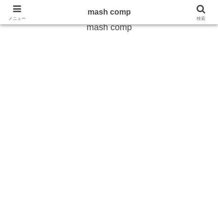
雑学から最新のトレンドまで
mash comp
メニュー
検索
mash comp