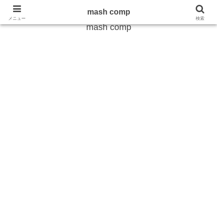
雑学から最新のトレンドまで
mash comp
メニュー
検索
mash comp