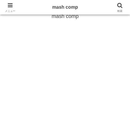
雑学から最新のトレンドまで
mash comp
メニュー
検索
mash comp