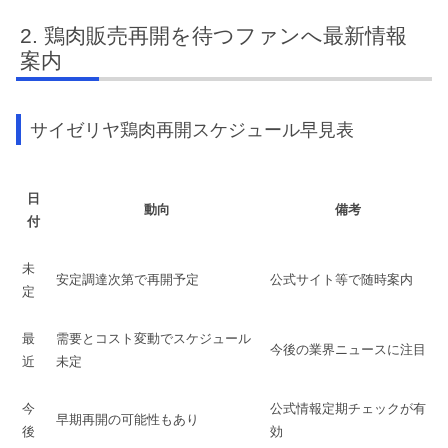
鶏肉販売再開を待つファンへ最新情報
案内
サイゼリヤ鶏肉再開スケジュール早見表
日
動向
備考
付
未
安定調達次第で再開予定
公式サイト等で随時案内
定
最
需要とコスト変動でスケジュール
今後の業界ニュースに注目
近
未定
今
公式情報定期チェックが有
早期再開の可能性もあり
後
効