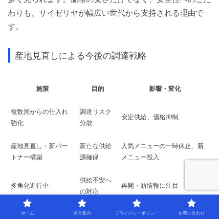
わりも、サイゼリヤが幅広い世代から支持される理由で
す。
産地見直しによる今後の調達戦略
施策
目的
影響・変化
複数国からの仕入れ
調達リスク
安定供給、価格抑制
強化
分散
産地見直し・新パー
新たな供給
人気メニューの一時休止、新
トナー構築
源確保
メニュー投入
供給不安へ
多角化進行中
再開・新情報に注目
の対応
ホーム
運営案内
プライバシーポリシー
お問い合わせ