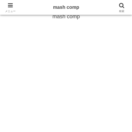
雑学から最新のトレンドまで
mash comp
メニュー
検索
mash comp