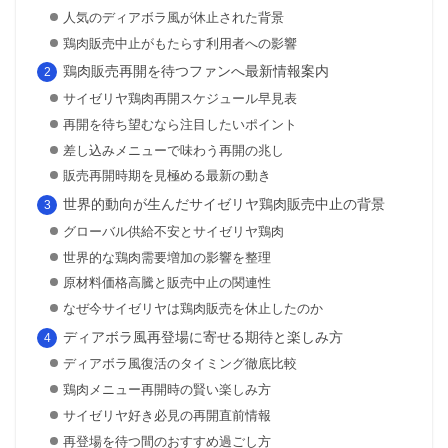
人気のディアボラ風が休止された背景
鶏肉販売中止がもたらす利用者への影響
鶏肉販売再開を待つファンへ最新情報案内
サイゼリヤ鶏肉再開スケジュール早見表
再開を待ち望むなら注目したいポイント
差し込みメニューで味わう再開の兆し
販売再開時期を見極める最新の動き
世界的動向が生んだサイゼリヤ鶏肉販売中止の背景
グローバル供給不安とサイゼリヤ鶏肉
世界的な鶏肉需要増加の影響を整理
原材料価格高騰と販売中止の関連性
なぜ今サイゼリヤは鶏肉販売を休止したのか
ディアボラ風再登場に寄せる期待と楽しみ方
ディアボラ風復活のタイミング徹底比較
鶏肉メニュー再開時の賢い楽しみ方
サイゼリヤ好き必見の再開直前情報
再登場を待つ間のおすすめ過ごし方