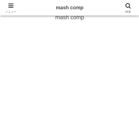
雑学から最新のトレンドまで
mash comp
メニュー
検索
mash comp