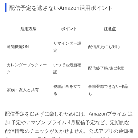
配信予定を逃さないAmazon活用ポイント
活用方法
ポイント
注意点
リマインダー設
通知機能ON
配信変更にも対応
定
カレンダーブックマー
いつでも最新確
配信終了時期に注意
ク
認
視聴計画を立て
事前登録できない作品
家族・友人と共有
る
も
配信予定を逃さずに楽しむためには、Amazonプライム 追
加 予定やアマゾン プライム 4月配信予定など、定期的な
配信情報のチェックが欠かせません。公式アプリの通知機