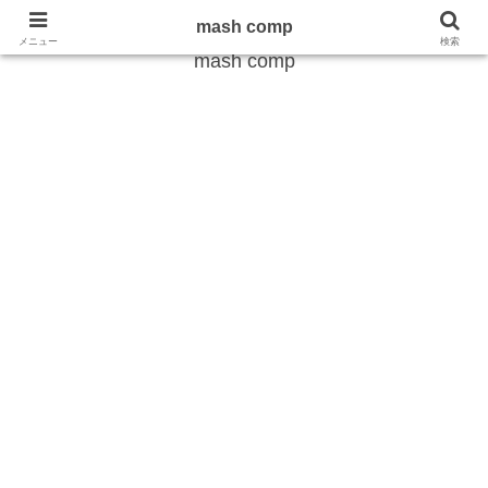
雑学から最新のトレンドまで
mash comp
メニュー
検索
mash comp