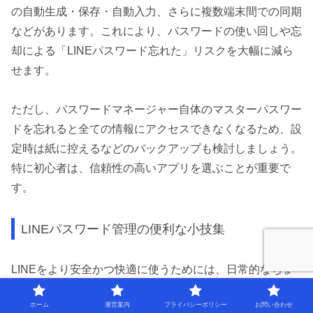
の自動生成・保存・自動入力、さらに複数端末間での同期
などがあります。これにより、パスワードの使い回しや忘
却による「LINEパスワード忘れた」リスクを大幅に減ら
せます。
ただし、パスワードマネージャー自体のマスターパスワー
ドを忘れると全ての情報にアクセスできなくなるため、設
定時は紙に控えるなどのバックアップも検討しましょう。
特に初心者は、信頼性の高いアプリを選ぶことが重要で
す。
LINEパスワード管理の便利な小技集
LINEをより安全かつ快適に使うためには、日常的なちょ
っとした工夫が役立ちます。例えば、パスワードの定期的
ホーム
運営案内
プライバシーポリシー
お問い合わせ
な変更や、4桁のパスコードとの使い分けは基本です。