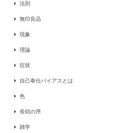
法則
無印良品
現象
理論
症状
自己奉仕バイアスとは
色
長幼の序
雑学