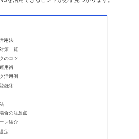
NSを活用できるヒントが必ず見つかります。
活用法
対策一覧
クのコツ
運用術
ク活用例
登録術
法
い場合の注意点
シーン紹介
設定