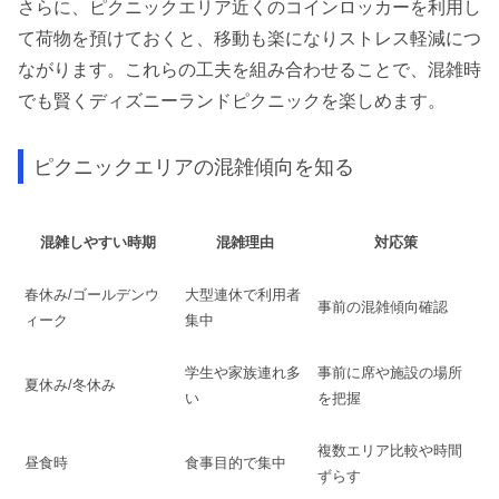
さらに、ピクニックエリア近くのコインロッカーを利用し
て荷物を預けておくと、移動も楽になりストレス軽減につ
ながります。これらの工夫を組み合わせることで、混雑時
でも賢くディズニーランドピクニックを楽しめます。
ピクニックエリアの混雑傾向を知る
混雑しやすい時期
混雑理由
対応策
春休み/ゴールデンウ
大型連休で利用者
事前の混雑傾向確認
ィーク
集中
学生や家族連れ多
事前に席や施設の場所
夏休み/冬休み
い
を把握
複数エリア比較や時間
昼食時
食事目的で集中
ずらす