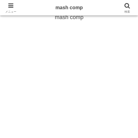
雑学から最新のトレンドまで
mash comp
メニュー
検索
mash comp