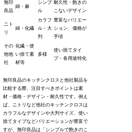
無印
シンプ
耐久性・飽きの
綿・麻
良品
ル
こないデザイン
カラフ
豊富なバリエー
ニト
綿・化繊
ル・大
ション、価格が
リ
判
手頃
その
化繊・使
使い捨てタイ
他他
い捨て素
多様
プ・各用途特化
社
材等
無印良品のキッチンクロスと他社製品を
比較する際、注目すべきポイントは素
材・価格・デザイン・耐久性です。例え
ば、ニトリなど他社のキッチンクロスは
カラフルなデザインや大判サイズ、使い
捨てタイプなどバリエーションが豊富で
すが、無印良品は「シンプルで飽きのこ