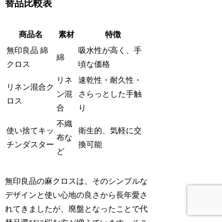
替品比較表
商品名
素材
特徴
無印良品 綿
吸水性が高く、手
綿
クロス
頃な価格
リネ
速乾性・耐久性・
リネン混合ク
ン混
さらっとした手触
ロス
合
り
不織
使い捨てキッ
衛生的、気軽に交
布な
チンダスター
換可能
ど
無印良品の麻クロスは、そのシンプルな
デザインと使い心地の良さから長年愛さ
れてきましたが、廃盤となったことで代