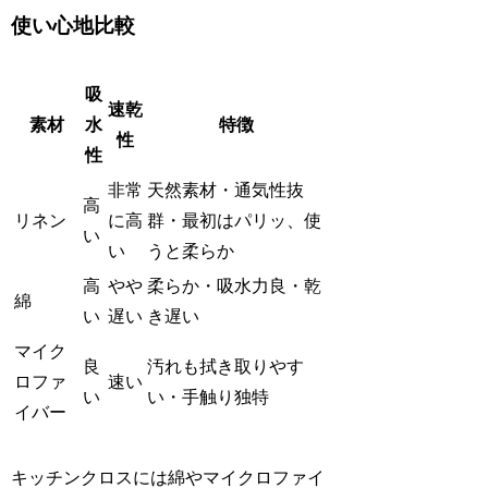
使い心地比較
吸
速乾
素材
水
特徴
性
性
非常
天然素材・通気性抜
高
リネン
に高
群・最初はパリッ、使
い
い
うと柔らか
高
やや
柔らか・吸水力良・乾
綿
い
遅い
き遅い
マイク
良
汚れも拭き取りやす
ロファ
速い
い
い・手触り独特
イバー
キッチンクロスには綿やマイクロファイ