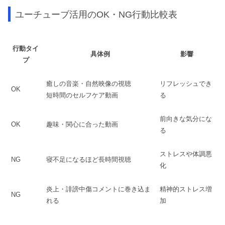
ユーチューブ活用のOK・NG行動比較表
行動タイ
具体例
影響
プ
癒しの音楽・自然映像の視聴
リフレッシュでき
OK
短時間のセルフケア動画
る
前向きな気分にな
OK
趣味・関心に合った動画
る
ストレスや体調悪
NG
寝不足になるほど長時間視聴
化
炎上・誹謗中傷コメントに巻き込ま
精神的ストレス増
NG
れる
加