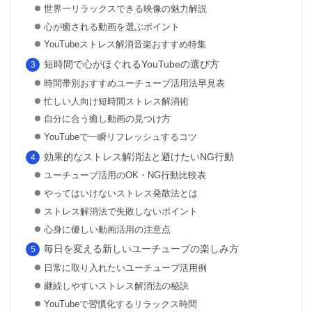
世界一リラックスできる映像の魅力解説
心が癒される動画を選ぶポイント
YouTubeストレス解消音楽おすすめ特集
短時間で心がほぐれるYouTubeの選び方
時間帯別おすすめユーチューブ活用法早見表
忙しい人向け短時間ストレス解消術
自分に合う癒し動画の見つけ方
YouTubeで一瞬リフレッシュするコツ
効果的なストレス解消法と避けたいNG行動
ユーチューブ活用のOK・NG行動比較表
やってはいけないストレス発散法とは
ストレス解消法で失敗しないポイント
心身に優しい動画活用の注意点
毎日を変える新しいユーチューブの楽しみ方
日常に取り入れたいユーチューブ活用例
継続しやすいストレス解消法の秘訣
YouTubeで習慣化するリラックス時間