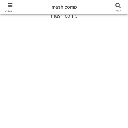
雑学から最新のトレンドまで
mash comp
メニュー
検索
mash comp