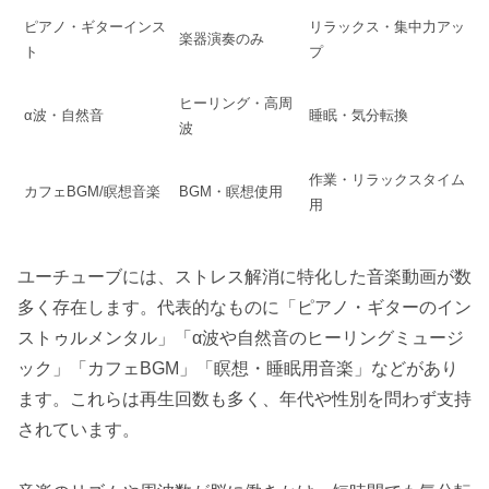
ピアノ・ギターインス
リラックス・集中力アッ
楽器演奏のみ
ト
プ
ヒーリング・高周
α波・自然音
睡眠・気分転換
波
作業・リラックスタイム
カフェBGM/瞑想音楽
BGM・瞑想使用
用
ユーチューブには、ストレス解消に特化した音楽動画が数
多く存在します。代表的なものに「ピアノ・ギターのイン
ストゥルメンタル」「α波や自然音のヒーリングミュージ
ック」「カフェBGM」「瞑想・睡眠用音楽」などがあり
ます。これらは再生回数も多く、年代や性別を問わず支持
されています。