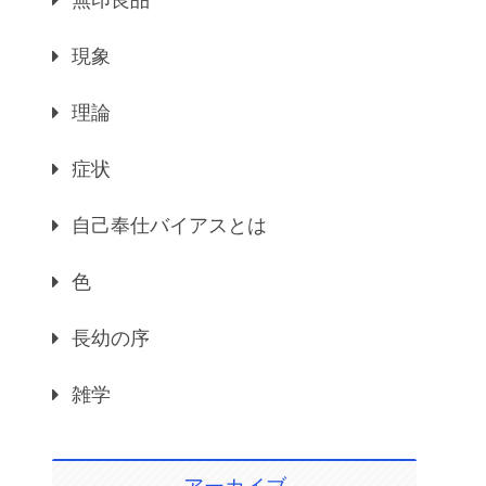
無印良品
現象
理論
症状
自己奉仕バイアスとは
色
長幼の序
雑学