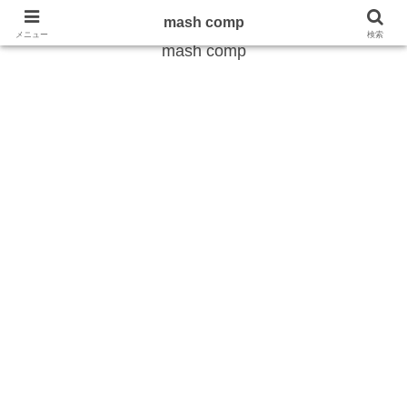
雑学から最新のトレンドまで
mash comp
メニュー
検索
mash comp