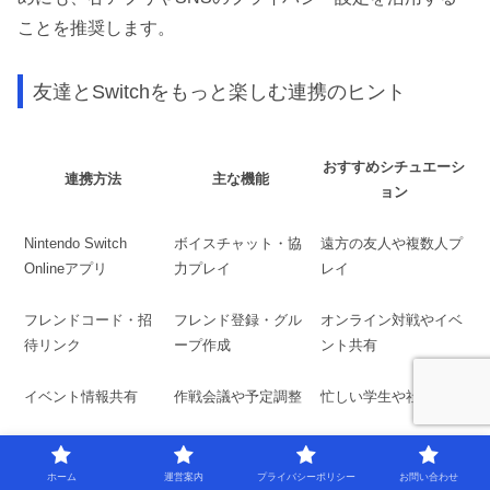
ことを推奨します。
友達とSwitchをもっと楽しむ連携のヒント
おすすめシチュエーシ
連携方法
主な機能
ョン
Nintendo Switch
ボイスチャット・協
遠方の友人や複数人プ
Onlineアプリ
力プレイ
レイ
フレンドコード・招
フレンド登録・グル
オンライン対戦やイベ
待リンク
ープ作成
ント共有
イベント情報共有
作戦会議や予定調整
忙しい学生や社会人
友達とニンテンドースイッチを最大限に楽しむためには、
ホーム
運営案内
プライバシーポリシー
お問い合わせ