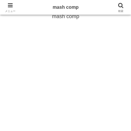
雑学から最新のトレンドまで
mash comp
メニュー
検索
mash comp