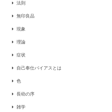
法則
無印良品
現象
理論
症状
自己奉仕バイアスとは
色
長幼の序
雑学