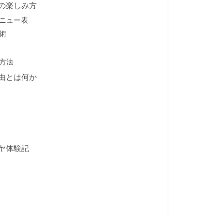
の楽しみ方
ニュー表
術
方法
由とは何か
ヤ体験記