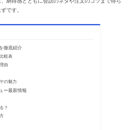
は、納得感とともに会話のネタや注文のコツまで得ら
はずです。
を徹底紹介
比較表
理由
ヤの魅力
ュー最新情報
る？
方