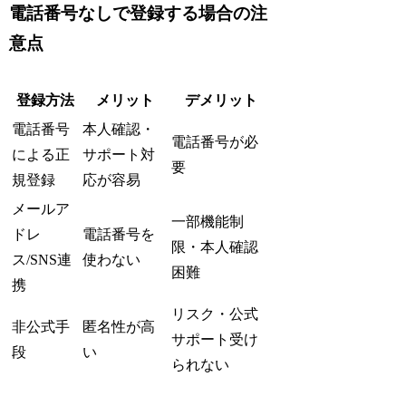
電話番号なしで登録する場合の注
意点
登録方法
メリット
デメリット
電話番号
本人確認・
電話番号が必
による正
サポート対
要
規登録
応が容易
メールア
一部機能制
ドレ
電話番号を
限・本人確認
ス/SNS連
使わない
困難
携
リスク・公式
非公式手
匿名性が高
サポート受け
段
い
られない