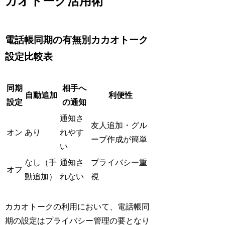
カオトーク活用術
電話帳同期の有無別カカオトーク
設定比較表
同期
相手へ
自動追加
利便性
設定
の通知
通知さ
友人追加・グル
オン
あり
れやす
ープ作成が簡単
い
なし（手
通知さ
プライバシー重
オフ
動追加）
れない
視
カカオトークの利用において、電話帳同
期の設定はプライバシー管理の要となり