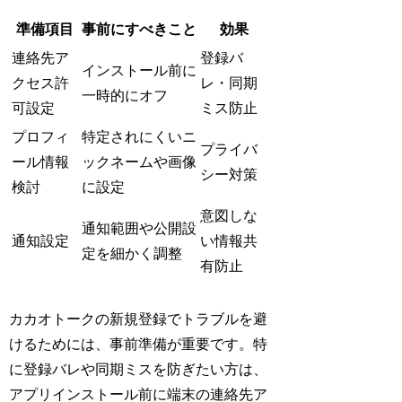
準備項目
事前にすべきこと
効果
連絡先ア
登録バ
インストール前に
クセス許
レ・同期
一時的にオフ
可設定
ミス防止
プロフィ
特定されにくいニ
プライバ
ール情報
ックネームや画像
シー対策
検討
に設定
意図しな
通知範囲や公開設
通知設定
い情報共
定を細かく調整
有防止
カカオトークの新規登録でトラブルを避
けるためには、事前準備が重要です。特
に登録バレや同期ミスを防ぎたい方は、
アプリインストール前に端末の連絡先ア