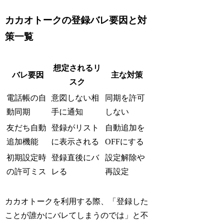
カカオトークの登録バレ要因と対
策一覧
想定されるリ
バレ要因
主な対策
スク
電話帳の自
意図しない相
同期を許可
動同期
手に通知
しない
友だち自動
登録がリスト
自動追加を
追加機能
に表示される
OFFにする
初期設定時
登録直後にバ
設定解除や
の許可ミス
レる
再設定
カカオトークを利用する際、「登録した
ことが誰かにバレてしまうのでは」と不