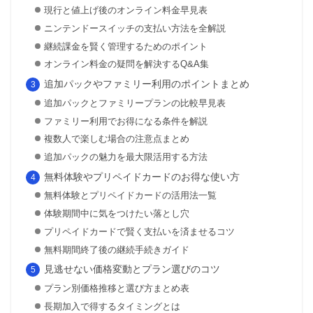
現行と値上げ後のオンライン料金早見表
ニンテンドースイッチの支払い方法を全解説
継続課金を賢く管理するためのポイント
オンライン料金の疑問を解決するQ&A集
追加パックやファミリー利用のポイントまとめ
追加パックとファミリープランの比較早見表
ファミリー利用でお得になる条件を解説
複数人で楽しむ場合の注意点まとめ
追加パックの魅力を最大限活用する方法
無料体験やプリペイドカードのお得な使い方
無料体験とプリペイドカードの活用法一覧
体験期間中に気をつけたい落とし穴
プリペイドカードで賢く支払いを済ませるコツ
無料期間終了後の継続手続きガイド
見逃せない価格変動とプラン選びのコツ
プラン別価格推移と選び方まとめ表
長期加入で得するタイミングとは