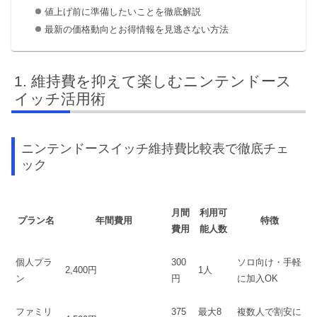
値上げ前に準備したいことを徹底解説
最新の価格動向とお得情報を見逃さない方法
維持費を抑えて楽しむニンテンドース
イッチ活用術
ニンテンドースイッチ維持費比較表で徹底チェ
ック
月間
利用可
プラン名
年間費用
特徴
費用
能人数
個人プラ
300
ソロ向け・手軽
2,400円
1人
ン
円
に加入OK
ファミリ
375
最大8
複数人で割安に