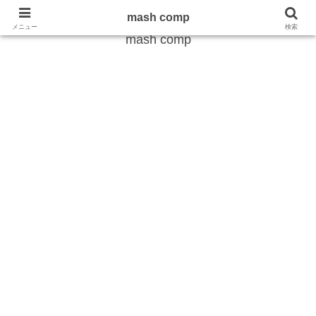
雑学から最新のトレンドまで
mash comp
メニュー
検索
mash comp