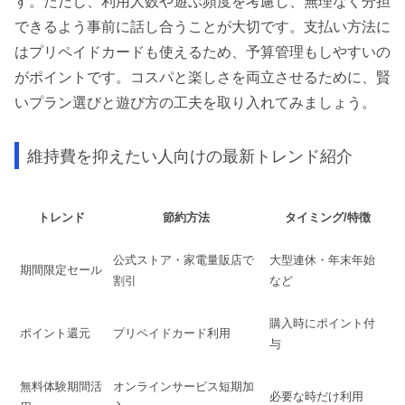
す。ただし、利用人数や遊ぶ頻度を考慮し、無理なく分担
できるよう事前に話し合うことが大切です。支払い方法に
はプリペイドカードも使えるため、予算管理もしやすいの
がポイントです。コスパと楽しさを両立させるために、賢
いプラン選びと遊び方の工夫を取り入れてみましょう。
維持費を抑えたい人向けの最新トレンド紹介
トレンド
節約方法
タイミング/特徴
公式ストア・家電量販店で
大型連休・年末年始
期間限定セール
割引
など
購入時にポイント付
ポイント還元
プリペイドカード利用
与
無料体験期間活
オンラインサービス短期加
必要な時だけ利用