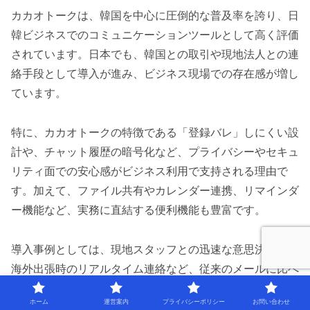
カカオトークは、韓国を中心に圧倒的な普及率を誇り、日
韓ビジネスでのコミュニケーションツールとして高く評価
されています。日本でも、韓国との取引や現地法人との連
絡手段として導入が進み、ビジネス現場での存在感が増し
ています。
特に、カカオトークの特徴である「登録バレ」しにくい設
計や、チャット履歴の暗号化など、プライバシーやセキュ
リティ面での安心感がビジネス利用で支持される理由で
す。加えて、ファイル共有やカレンダー連携、リマインダ
ー機能など、実務に直結する便利機能も豊富です。
導入事例としては、現地スタッフとの迅速な意思決定や、
海外出張時のリアルタイム連絡など、従来のメールに比べ
て格段に業務効率が向上したという声が多く見られます。
ホーム
運営案内
プライバシーポリシー
お問い合わせ
日本企業での活用が増えることで、今後さらに注目度が高