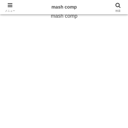
雑学から最新のトレンドまで
mash comp
メニュー
検索
mash comp