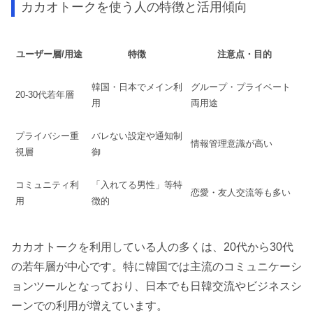
カカオトークを使う人の特徴と活用傾向
ユーザー層/用途
特徴
注意点・目的
韓国・日本でメイン利
グループ・プライベート
20-30代若年層
用
両用途
プライバシー重
バレない設定や通知制
情報管理意識が高い
視層
御
コミュニティ利
「入れてる男性」等特
恋愛・友人交流等も多い
用
徴的
カカオトークを利用している人の多くは、20代から30代
の若年層が中心です。特に韓国では主流のコミュニケーシ
ョンツールとなっており、日本でも日韓交流やビジネスシ
ーンでの利用が増えています。