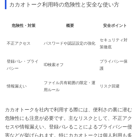
カカオトーク利用時の危険性と安全な使い方
危険性・対策
概要
安全ポイント
セキュリティ対
不正アクセス
パスワードや認証設定の強化
策徹底
登録バレ・プライ
プライバシー保
ID検索オフ
バシー
護
ファイル共有範囲の限定・運
情報漏えい
リスク回避
用ルール
カカオトークを社内で利用する際には、便利さの裏に潜む
危険性にも注意が必要です。主なリスクとして、不正アク
セスや情報漏えい、登録バレることによるプライバシー侵
害などが挙げられます。特にカカオトークは個人利用も多