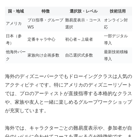
国・地域
特徴
選択肢・レベル
技術活用
プロ指導・グループ
難易度表示・コース
オンライン対
アメリカ
WS
選択
応
日本（参
一部デジタル
定番キャラ中心
初心者～上級者
考）
導入
他海外パー
最新技術積極
家族向け企画多数
自己選択式多数
ク
導入
海外のディズニーパークでもドローイングクラスは人気の
アクティビティです。特にアメリカのディズニーリゾート
では、プロのアーティストが直接指導する本格的なクラス
や、家族や友人と一緒に楽しめるグループワークショップ
が充実しています。
海外では、キャラクターごとの難易度表示や、参加者が自
分のレベルに合わせてコースを選べる点が特徴的です。ま