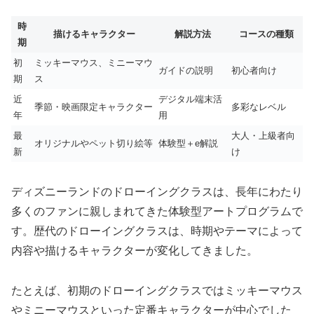
時
描けるキャラクター
解説方法
コースの種類
期
初
ミッキーマウス、ミニーマウ
ガイドの説明
初心者向け
期
ス
近
デジタル端末活
季節・映画限定キャラクター
多彩なレベル
年
用
最
大人・上級者向
オリジナルやペット切り絵等
体験型＋e解説
新
け
ディズニーランドのドローイングクラスは、長年にわたり
多くのファンに親しまれてきた体験型アートプログラムで
す。歴代のドローイングクラスは、時期やテーマによって
内容や描けるキャラクターが変化してきました。
たとえば、初期のドローイングクラスではミッキーマウス
やミニーマウスといった定番キャラクターが中心でした